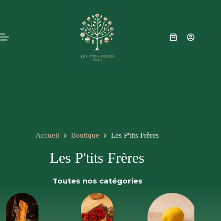
Passer
au
contenu
Panier
d’achat
Accueil
Boutique
Les P'tits Frères
Les P'tits Frères
Toutes nos catégories