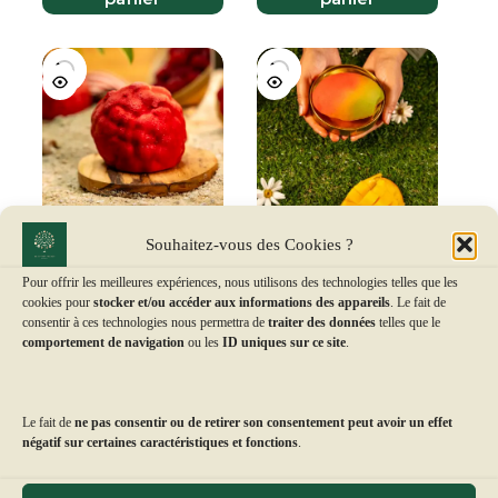
Souhaitez-vous des Cookies ?
La Framboise
La Mangue
Pour offrir les meilleures expériences, nous utilisons des technologies telles que les
cookies pour
stocker et/ou accéder aux informations des appareils
. Le fait de
9.90
€
8.90
€
consentir à ces technologies nous permettra de
traiter des données
telles que le
Ajouter au
Ajouter au
comportement de navigation
ou les
ID uniques sur ce site
.
panier
panier
Le fait de
ne pas consentir ou de retirer son consentement peut avoir un effet
négatif sur certaines caractéristiques et fonctions
.