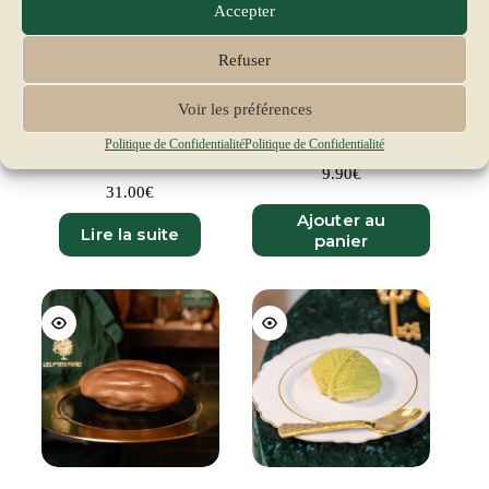
Accepter
Refuser
Voir les préférences
La Mangue façon Trompe
La Noisette
Politique de Confidentialité
Politique de Confidentialité
L’Œil XXL
9.90
€
31.00
€
Ajouter au
Lire la suite
panier