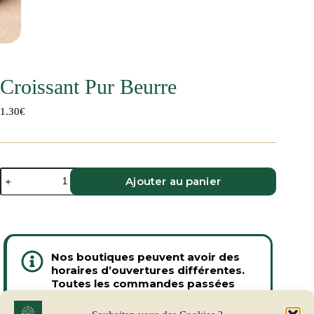
Croissant Pur Beurre
1.30
€
quantité
Ajouter au panier
de
Croissant
Pur
Beurre
Nos boutiques peuvent avoir des
horaires d’ouvertures différentes.
Toutes les commandes passées
avant 16h sont préparées pour le
lendemain ou pour la prochaine