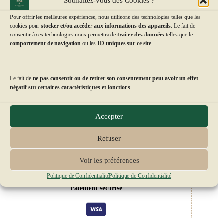
Souhaitez-vous des Cookies ?
date d’ouverture de la boutique
sélectionnée.
Pour offrir les meilleures expériences, nous utilisons des technologies telles que les
cookies pour
stocker et/ou accéder aux informations des appareils
. Le fait de
consentir à ces technologies nous permettra de
traiter des données
telles que le
comportement de navigation
ou les
ID uniques sur ce site
.
Ce produit est disponible ici :
Vous choisirez votre boutique au moment de la validation
de commande.
Le fait de
ne pas consentir ou de retirer son consentement peut avoir un effet
négatif sur certaines caractéristiques et fonctions
.
Balaruc Les Bains
Accepter
Les P’tits Frères
Sète
Balaruc Les Bains
Refuser
Les P’tits Frères
13 Rue des Écoles, 34540 Balaruc-les-Bains
Saint Jean de Védas
Voir les préférences
Sète
04 67 12 11 46
Ouvert les Lundi, Mardi, Jeudi, Vendredi et
Les P’tits Frères
Politique de Confidentialité
Politique de Confidentialité
Samedi :
1 Av. Marx Dormoy, 34200 Sète
de 06h45 à 13h00 et de 15h30 à 19h30
Paiement sécurisé
Halles Védasiennes
04 67 53 60 23‬
Dimanche : de 6h45 à 13h00
Ouvert du Lundi au Samedi,
Fermé le Mercredi.
de 13h00 à 19h00
12 Rte de Montpellier,
34430 Saint-Jean-de-Védas